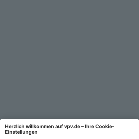
Geschäftskunden
Service
Unternehmen
Kontakt
Service-Telefon
0711/1391-6000
Mo-Fr 8-18 Uhr
Kontaktformular
Ihr persönlicher Berater vor Ort