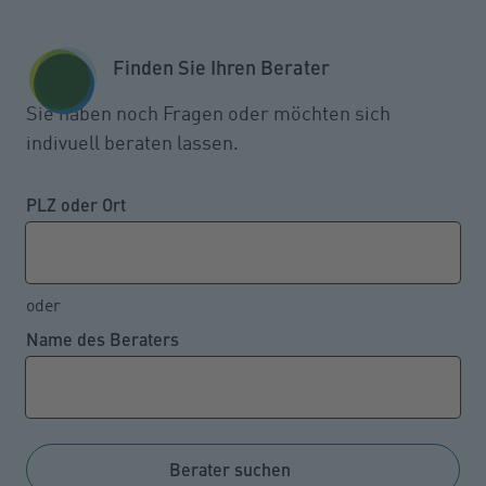
Zum Seiteninhalt springen
GESCHÄFTSKUNDEN
KUNDENPORTAL
Finden Sie Ihren Berater
MENÜ
Sie haben noch Fragen oder möchten sich
indivuell beraten lassen.
Jeder Fünfte ist von Armut und
sozialer Ausgrenzung bedroht
PLZ oder Ort
oder
24.11.2022
Name des Beraters
Eine regelmäßig durchgeführte repräsentative
Umfrage verdeutlicht, dass seit Beginn der
Coronapandemie immer mehr Bundesbürger
aufgrund ihrer finanziellen Situation armutsgefährdet
Berater suchen
sind und unter erheblichen materiellen