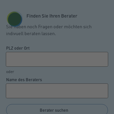
Zum Seiteninhalt springen
GESCHÄFTSKUNDEN
KUNDENPORTAL
Finden Sie Ihren Berater
MENÜ
Sie haben noch Fragen oder möchten sich
indivuell beraten lassen.
Millionen Bürger nutzen Smart-
Home-Anwendungen
PLZ oder Ort
oder
25.03.2024
Name des Beraters
Die Heizung mit einer App steuern, den
Staubsaugerroboter oder Rasenmäher per
Sprachbefehl starten und sich mit einer
Videotürklingel auf dem Handy anzeigen lassen, wer
Berater suchen
vor der Tür steht –solche Smart-Home-