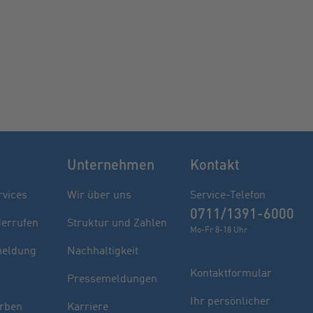
Unternehmen
Kontakt
rvices
Wir über uns
Service-Telefon
0711/1391-6000
derrufen
Struktur und Zahlen
Mo-Fr 8-18 Uhr
eldung
Nachhaltigkeit
Kontaktformular
Pressemeldungen
Finden Sie Ihren Berater
Ihr persönlicher
rben
Karriere