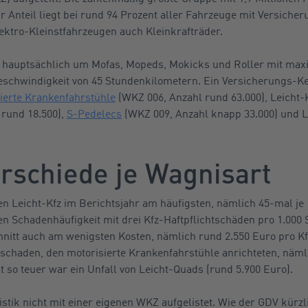
hr Anteil liegt bei rund 94 Prozent aller Fahrzeuge mit Versich
ktro-Kleinstfahrzeugen auch Kleinkrafträder.
ch hauptsächlich um Mofas, Mopeds, Mokicks und Roller mit max
schwindigkeit von 45 Stundenkilometern. Ein Versicherungs-K
ierte Krankenfahrstühle
(WKZ 006, Anzahl rund 63.000), Leicht-
 rund 18.500),
S-Pedelecs
(WKZ 009, Anzahl knapp 33.000) und 
rschiede je Wagnisart
en Leicht-Kfz im Berichtsjahr am häufigsten, nämlich 45-mal je 
en Schadenhäufigkeit mit drei Kfz-Haftpflichtschäden pro 1.000
hnitt auch am wenigsten Kosten, nämlich rund 2.550 Euro pro K
schaden, den motorisierte Krankenfahrstühle anrichteten, näml
t so teuer war ein Unfall von Leicht-Quads (rund 5.900 Euro).
stik nicht mit einer eigenen WKZ aufgelistet. Wie der GDV kürzl