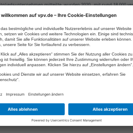
itgliedsunternehmen mitteilte, wurden 2020 „mit rund 18.000 ve
n Dritte zu Schaden kamen“. Der durchschnittliche Schaden wird
 anders als die Jahresgemeinschafts-Statistik auch Schadenre
tändigenkosten. Deshalb sind sie mit den Daten aus der Jahres
ger Unfälle durch Klein
schehen der Kleinkrafträder (WKZ 005) im zeitlichen Verlauf, s
r aufsteigende Trend fortgesetzt. Diese haben nach den jeweil
d 2020 kontinuierlich zugenommen – auf zuletzt über 3.200 Euro
trachtet entspricht dies einem Zuwachs von über 40 Prozent.
i der Unfallhäufigkeit, die fast kontinuierlich abgenommen hat.
chtschäden pro 1.000 Kleinkrafträder verzeichnet als 2013. 2020