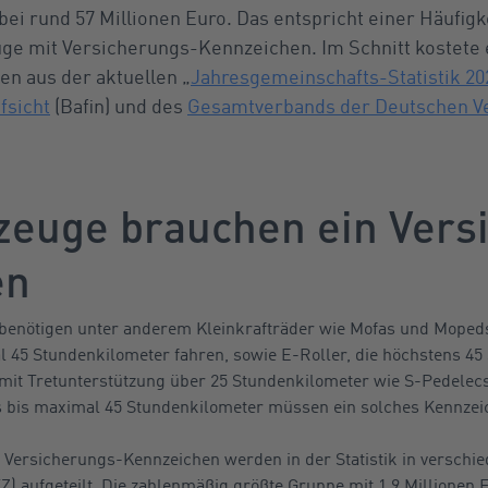
i rund 57 Millionen Euro. Das entspricht einer Häufigke
uge mit Versicherungs-Kennzeichen. Im Schnitt kostete
en aus der aktuellen „
Jahresgemeinschafts-Statistik 20
fsicht
(Bafin) und des
Gesamtverbands der Deutschen Ve
zeuge brauchen ein Vers
en
enötigen unter anderem Kleinkrafträder wie Mofas und Mopeds,
5 Stundenkilometer fahren, sowie E-Roller, die höchstens 45
 mit Tretunterstützung über 25 Stundenkilometer wie S-Pedelec
s bis maximal 45 Stundenkilometer müssen ein solches Kennzei
t Versicherungs-Kennzeichen werden in der Statistik in versch
) aufgeteilt. Die zahlenmäßig größte Gruppe mit 1,9 Millionen 