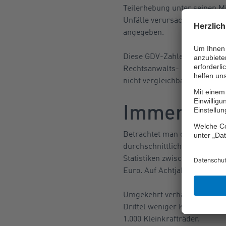
Teilerhebung unter seinen M
Unfälle verursacht, bei dene
angegeben.
Diese GDV-Zahlen enthalten
Rechtsanwalts- und Sachvers
nicht vergleichbar.
Immer weni
Betrachtet man das Schadenge
durchschnittlichen Kosten de
Statistiken zwischen 2013 un
Euro. Auf Achtjahressicht be
Umgekehrt verhält es sich be
Drittel weniger Kfz-Haftpfli
1.000 Kleinkrafträder.