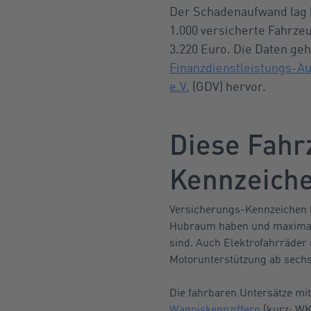
Der Schadenaufwand lag be
1.000 versicherte Fahrze
3.220 Euro. Die Daten geh
Finanzdienstleistungs-Au
e.V.
(GDV) hervor.
Diese Fahr
Kennzeich
Versicherungs-Kennzeichen b
Hubraum haben und maximal 4
sind. Auch Elektrofahrräder
Motorunterstützung ab sech
Die fahrbaren Untersätze mi
Wagniskennziffern
(kurz: WKZ