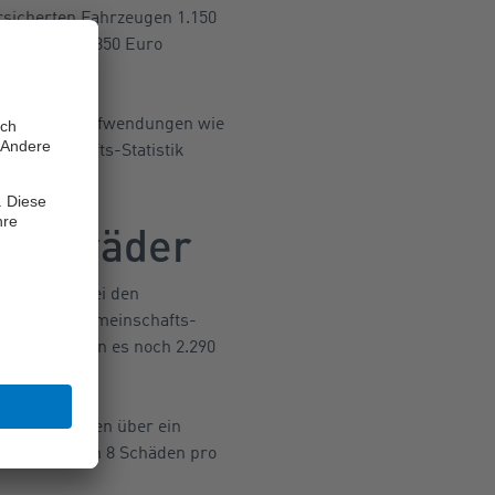
rsicherten Fahrzeugen 1.150
 mit circa 3.850 Euro
gulierungs-Aufwendungen wie
gemeinschafts-Statistik
krafträder
o hat sich bei den
igen Jahresgemeinschafts-
 –; 2013 waren es noch 2.290
 Zuletzt wurden über ein
 waren es noch 8 Schäden pro