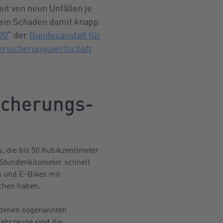
it von neun Unfällen je
 ein Schaden damit knapp
20
“ der
Bundesanstalt für
rsicherungswirtschaft
icherungs-
 die bis 50 Kubikzentimeter
 Stundenkilometer schnell
s und E-Bikes mit
chen haben.
iedenen sogenannten
Fahrzeuge sind die