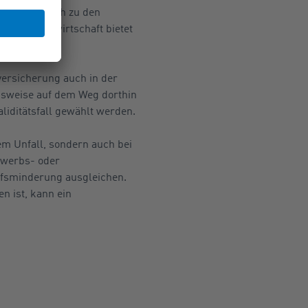
me zusätzlich zu den
sicherungswirtschaft bietet
versicherung auch in der
ngsweise auf dem Weg dorthin
iditätsfall gewählt werden.
nem Unfall, sondern auch bei
Erwerbs- oder
ufsminderung ausgleichen.
n ist, kann ein