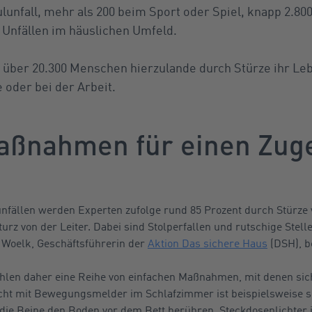
lunfall, mehr als 200 beim Sport oder Spiel, knapp 2.80
 Unfällen im häuslichen Umfeld.
n über 20.300 Menschen hierzulande durch Stürze ihr Leb
 oder bei der Arbeit.
aßnahmen für einen Zug
nfällen werden Experten zufolge rund 85 Prozent durch Stürze 
turz von der Leiter. Dabei sind Stolperfallen und rutschige Stel
e Woelk, Geschäftsführerin der
Aktion Das sichere Haus
(DSH), b
len daher eine Reihe von einfachen Maßnahmen, mit denen sich
icht mit Bewegungsmelder im Schlafzimmer ist beispielsweise se
d die Beine den Boden vor dem Bett berühren. Steckdosenlichter