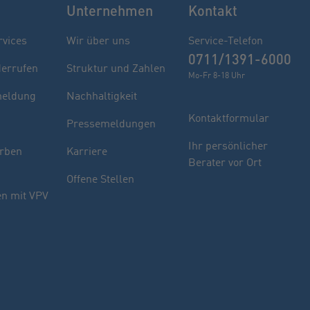
Unternehmen
Kontakt
rvices
Wir über uns
Service-Telefon
0711/1391-6000
derrufen
Struktur und Zahlen
Mo-Fr 8-18 Uhr
eldung
Nachhaltigkeit
Kontaktformular
Pressemeldungen
Finden Sie Ihren Berater
Ihr persönlicher
rben
Karriere
Berater vor Ort
Sie haben noch Fragen oder möchten sich
Offene Stellen
indivuell beraten lassen.
n mit VPV
PLZ oder Ort
oder