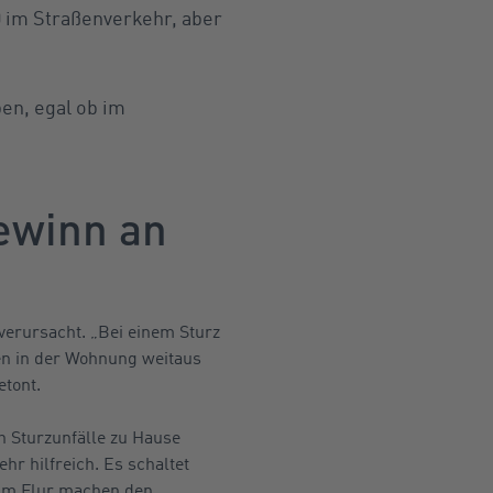
0 im Straßenverkehr, aber
en, egal ob im
ewinn an
verursacht. „Bei einem Sturz
len in der Wohnung weitaus
etont.
 Sturzunfälle zu Hause
hr hilfreich. Es schaltet
 im Flur machen den