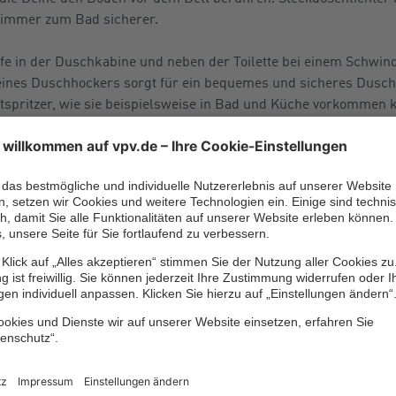
zimmer zum Bad sicherer.
e in der Duschkabine und neben der Toilette bei einem Schwind
ines Duschhockers sorgt für ein bequemes und sicheres Dusch
spritzer, wie sie beispielsweise in Bad und Küche vorkommen k
eifen auf den Treppen sorgen für mehr Halt. In Kontrastfarben
ie zusätzlich Sicherheit in der Dunkelheit. Türschwellen und and
en Wohnung entfernt, angeglichen oder zumindest farbig markie
 werden. Schließlich sind Socken mit Anti-Rutsch-Sohle („ABS-S
gen für eine finanzielle
 im Fall des Falles
d unter Berücksichtigung aller oben genannten Tipps lässt sich 