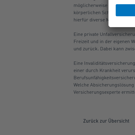
möglicherweise zu bleibende
körperlichen Schäden zu verm
hierfür diverse Möglichkeiten
Eine private Unfallversicher
Freizeit und in der eigenen 
und zurück. Dabei kann zwis
Eine Invaliditätsversicherung
einer durch Krankheit verurs
Berufsunfähigkeitsversiche
Welche Absicherungslösung i
Versicherungsexperte ermitt
Zurück zur Übersicht