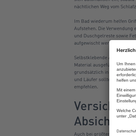
nächtlichen Weg vom Schlaf
Im Bad wiederum helfen Griff
Aufstehen. Die Verwendung e
und Duschgelreste sowie Fett
aufgewischt werden.
Selbstklebende Antirutschstr
Material ausgeführt, bieten s
grundsätzlich in der gesamt
und Läufer sollte verzichtet
empfehlen.
Versicherun
Absicherung
Auch bei größter Vorsicht un