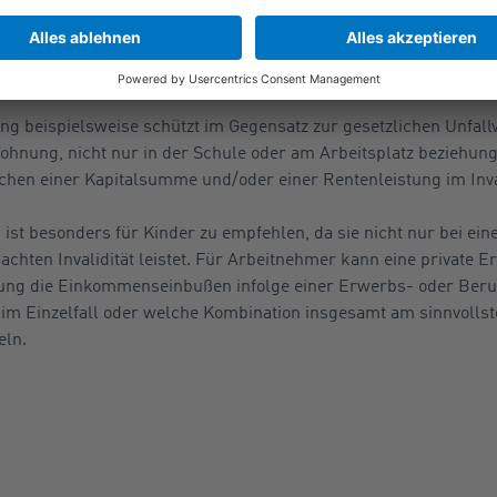
n Schäden führt, nicht immer verhindern. Um finanzielle Proble
eiden, sollte man sich entsprechend absichern. Die private Ver
.
ung beispielsweise schützt im Gegensatz zur gesetzlichen Unfall
Wohnung, nicht nur in der Schule oder am Arbeitsplatz beziehu
chen einer Kapitalsumme und/oder einer Rentenleistung im Inval
 ist besonders für Kinder zu empfehlen, da sie nicht nur bei ei
achten Invalidität leistet. Für Arbeitnehmer kann eine private 
rung die Einkommenseinbußen infolge einer Erwerbs- oder Ber
m Einzelfall oder welche Kombination insgesamt am sinnvollste
eln.