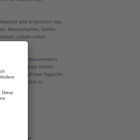
elanfall und erleichtern das
en. Wasserlachen, Seifen-
önnen, sollten sofort
 oder mit fluoreszierendem
ere Stolperfallen sollten
rt werden. Auf lose Teppiche
ocken“) ebenfalls zu
ein Unfall, der