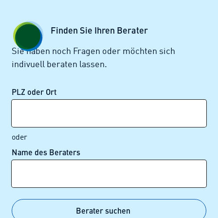
Zum Seiteninhalt springen
GESCHÄFTSKUNDEN
KUNDENPORTAL
Finden Sie Ihren Berater
MENÜ
Sie haben noch Fragen oder möchten sich
indivuell beraten lassen.
Alle News
PLZ oder Ort
oder
Name des Beraters
Alle News im Überblick
Berater suchen