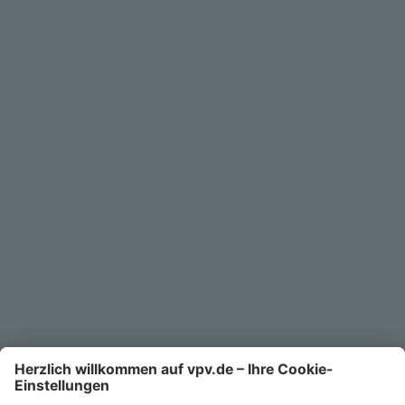
Geschäftskunden
Service
Unternehmen
Kontakt
Service-Telefon
0711/1391-6000
Mo-Fr 8-18 Uhr
Kontaktformular
Ihr persönlicher Berater vor Ort