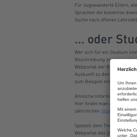
Für zugewanderte Eltern, die
Sprachen die kostenlos dow
Suche nach offenen Lehrstel
… oder St
Wer sich für ein Studium int
Beschreibung zu zahlreichen
Webportal der BA und der
St
Auskunft zu den Studiums-
zum Beispiel mittels
Jobben
Ähnliche Informationen gibt
Hier findet man unter ander
zahlreichen
Studienbereiche
Speziell dem Thema duale St
Webportal des
Bundesinstitu