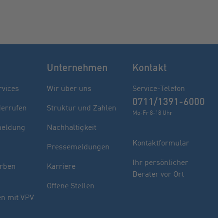
Unternehmen
Kontakt
rvices
Wir über uns
Service-Telefon
0711/1391-6000
derrufen
Struktur und Zahlen
Mo-Fr 8-18 Uhr
eldung
Nachhaltigkeit
Kontaktformular
Pressemeldungen
Finden Sie Ihren Berater
Ihr persönlicher
rben
Karriere
Berater vor Ort
Sie haben noch Fragen oder möchten sich
Offene Stellen
indivuell beraten lassen.
n mit VPV