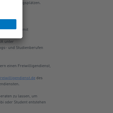
se Ausbildungsplätzen.
en
ruf Aktuell
“ mit
 Höhe der
BA unter
ungs- und Studienberufen
rn einen Freiwilligendienst,
eiwilligendienst.de
des
gendiensten.
beraten zu lassen, um
bi oder Student entstehen