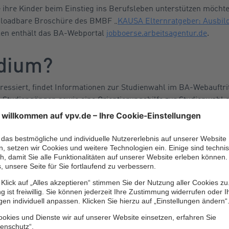
 ihre Kinder beim Einstieg ins Berufsleben unterstützen möchte
nloadbare Broschüre des BMBF „
KAUSA Elternratgeber: Ausbil
len enthält das BA-Webportal
jobboerse.arbeitsagentur.de
.
udium?
eressiert, findet Informationen zur Studienwahl im BA-Webauftri
 Studiengängen sowie eine Orientierungshilfe zur Studienwahl
iftung für Hochschulzulassung
studienwahl.de
. Dieser Webauftr
Zugangsvoraussetzungen, zum Bewerbungsverfahren und zur
Fi
,
BAföG
und
Stipendien
.
 es auch unter
www.hochschulkompass.de
, einer Website der H
em einen
Onlinetest
, um einen passenden Studiengang zu finden
n
sowie eine umfassende Suche nach
Studiengängen
und auch 
udiengänge, aber auch den Ausbildungsstellen mit Zusatzqualif
ts für Berufsbildung
(BIBB)
www.bibb.de/ausbildungplus
. Neb