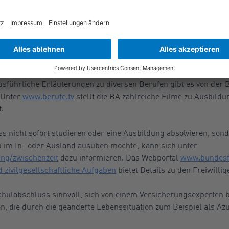
ter anderem eine Suche nach derartigen Studien- beziehungswei
hreibungen auf 560 Seit
 560 Seiten starkes, kostenlos downloadbares Berufslexikon „
Be
eichen Ausbildungsberufen sowie mit Hinweisen zur jeweiligen
sführliche Erläuterungen zu diversen Berufen gibt es von der 
 Unter
www.berufe.tv
stellt die BA zahlreiche Filme zu Ausbild
.
nicht sofort studieren oder eine Ausbildung absolvieren, sonde
b im In- oder Ausland ausüben möchte, kann sich unter
ung/zwischenzeit
dazu informieren. Das Webportal
www.bundesfr
 zivilgesellschaftliche Aufgaben
bietet Details zu den Freiwilli
Schulabschluss sinnvoll, sich von einem Versicherungsexperten 
, die durch die geänderte Lebenssituation zum Beispiel als Azu