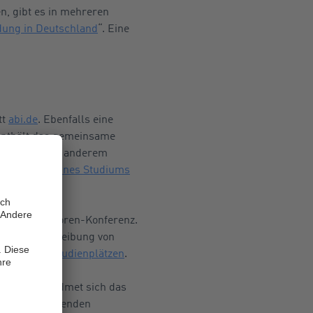
n, gibt es in mehreren
dung in Deutschland
“. Eine
tt
abi.de
. Ebenfalls eine
 enthält das gemeinsame
itt gibt unter anderem
nanzierung eines Studiums
ochschulrektoren-Konferenz.
, eine Beschreibung von
nach
freien Studienplätzen
.
ikationen widmet sich das
en entsprechenden