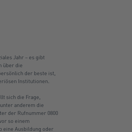
iales Jahr – es gibt
n über die
ersönlich der beste ist,
riösen Institutionen.
lt sich die Frage,
 unter anderem die
nter der Rufnummer 0800
 vor so einem
b eine Ausbildung oder