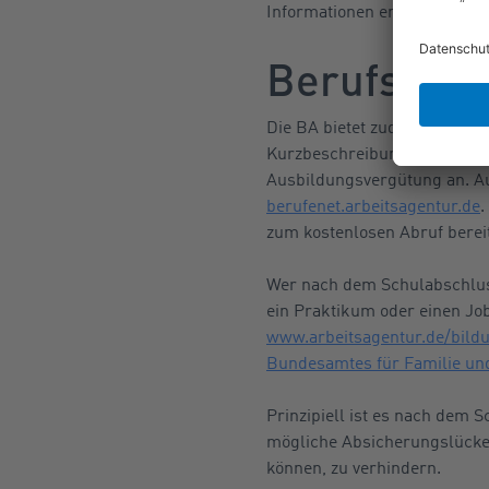
Informationen enthält es un
Berufsbesc
Die BA bietet zudem ein über
Kurzbeschreibungen zu zahlr
Ausbildungsvergütung an. Au
berufenet.arbeitsagentur.de
.
zum kostenlosen Abruf bereit
Wer nach dem Schulabschluss 
ein Praktikum oder einen Jo
www.arbeitsagentur.de/bild
Bundesamtes für Familie und
Prinzipiell ist es nach dem 
mögliche Absicherungslücken
können, zu verhindern.