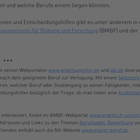
mt und welche Berufe einem liegen könnten.
onen und Entscheidungshilfen gibt es unter anderem in
nisteriums für Bildung und Forschung
(BMBF) und der
g …
 in seinen Webportalen
www.arbeitsagentur.de
und
abi.de
diverse
 nach dem geeigneten Beruf zur Verfügung. Mit einem
Selbster
eren, welcher Beruf oder Studiengang zu seinen Fähigkeiten, I
idungshilfen bezüglich der Frage, ob man lieber eine
Ausbildun
g interessiert, findet im BMBF-Webportal
www.praktisch-unschl
e Adressen und Links zu den Themen
Berufswahl
,
Bewerbung
un
chendes enthält auch die BA-Website
www.planet-beruf.de
.