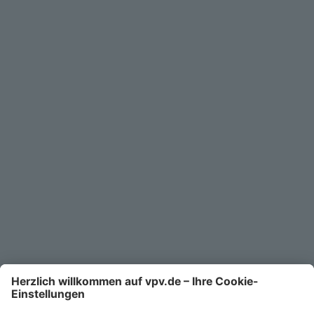
Geschäftskunden
Service
Unternehmen
Kontakt
Service-Telefon
0711/1391-6000
Mo-Fr 8-18 Uhr
Kontaktformular
Ihr persönlicher Berater vor Ort