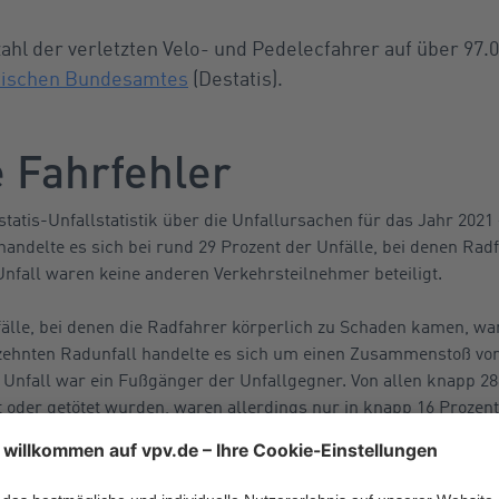
zahl der verletzten Velo- und Pedelecfahrer auf über 97.
stischen Bundesamtes
(Destatis).
e Fahrfehler
tatis-Unfallstatistik über die Unfallursachen für das Jahr 2021 
andelte es sich bei rund 29 Prozent der Unfälle, bei denen Rad
 Unfall waren keine anderen Verkehrsteilnehmer beteiligt.
fälle, bei denen die Radfahrer körperlich zu Schaden kamen, wa
 zehnten Radunfall handelte es sich um einen Zusammenstoß vo
 Unfall war ein Fußgänger der Unfallgegner. Von allen knapp 28
 oder getötet wurden, waren allerdings nur in knapp 16 Prozent
achen, so zeigt sich, dass den Radlern besonders häufig eine 