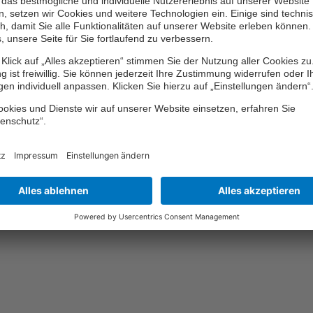
 zwei liegen Fahrfehler in Bezug auf die Vorfahrt oder den Vor
und Wenden sowie beim Ein- und Anfahren. Weitere Unfallursa
r Verkehrssituation oder den Straßenverhältnissen unangepass
stipps von Experten
lle Verkehrsteilnehmer, also auch Rad- und Pedelecfahrer, an d
u minimieren. Detaillierte Informationen dazu enthält die Brosc
iese ist im Webauftritt des
Deutschen Verkehrssicherheitsrats e.V
nen Deutschen Fahrrad-Clubs e.V.
(ADFC) und der
Polizeiliche
rmieren zudem über rechtliche Aspekte beim Radfahren und ent