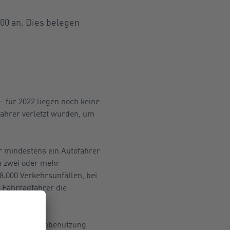
000 an. Dies belegen
– für 2022 liegen noch keine
fahrer verletzt wurden, um
r mindestens ein Autofahrer
n zwei oder mehr
8.000 Verkehrsunfällen, bei
 Fahrradfahrer die
falsche Straßenbenutzung