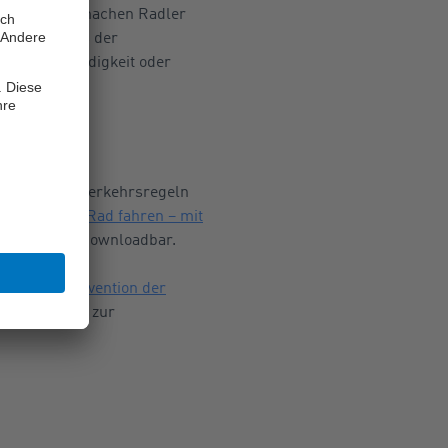
rang. Häufig machen Radler
chen seitens der
ten Geschwindigkeit oder
ie geltenden Verkehrsregeln
hüre „
Sicher Rad fahren – mit
.
kostenlos downloadbar.
n Kriminalprävention der
halten Tipps zur