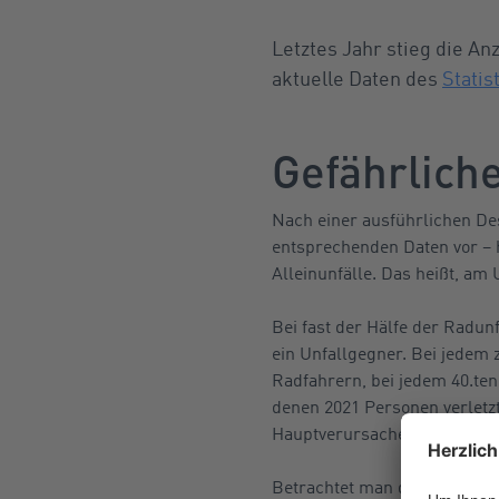
Letztes Jahr stieg die An
aktuelle Daten des
Stati
Gefährlich
Nach einer ausführlichen Des
entsprechenden Daten vor – h
Alleinunfälle. Das heißt, am
Bei fast der Hälfe der Radun
ein Unfallgegner. Bei jedem
Radfahrern, bei jedem 40.ten
denen 2021 Personen verletzt
Hauptverursacher.
Betrachtet man die Unfallurs