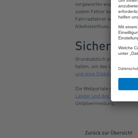
vorgeworfen wurde. Auf Platz
zudem Fehler beim Abbiegen 
Fahrradfahrer waren eine de
Alkoholeinfluss.
Sicherheit
Grundsätzlich sollten sich a
halten, um das Unfallrisiko z
und ohne Elektroantrieb
“. D
Die Webportale des
Allgemei
Länder und des Bundes
info
Unfallvermeidung.
Zurück zur Übersicht