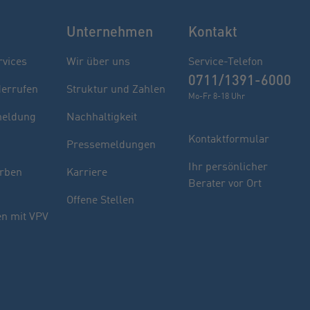
Unternehmen
Kontakt
rvices
Wir über uns
Service-Telefon
0711/1391-6000
derrufen
Struktur und Zahlen
Mo-Fr 8-18 Uhr
eldung
Nachhaltigkeit
Kontaktformular
Pressemeldungen
Finden Sie Ihren Berater
Ihr persönlicher
rben
Karriere
Berater vor Ort
Sie haben noch Fragen oder möchten sich
Offene Stellen
indivuell beraten lassen.
n mit VPV
PLZ oder Ort