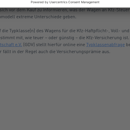
 wie der
Dekra e.V.
oder dem
Technischen Überwachungsverein
l sich vor dem Kauf zu informieren, was der Wagen an Kfz-Steuer
omodell extreme Unterschiede geben.
f die Typklasse(n) des Wagens für die Kfz-Haftpflicht-, Voll- un
stimmt mit, wie teuer – oder günstig – die Kfz-Versicherung ist
schaft e.V.
(GDV) stellt hierfür online eine
Typklassenabfrage
be
er fällt in der Regel auch die Versicherungsprämie aus.