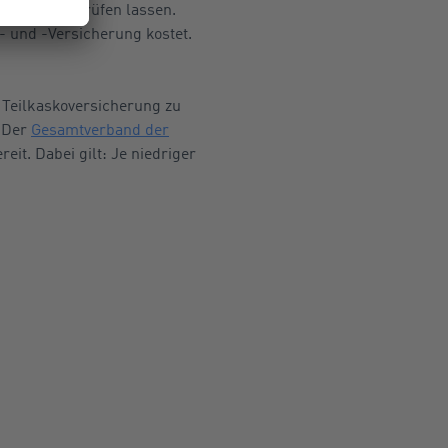
(TÜV) überprüfen lassen.
- und -Versicherung kostet.
d Teilkaskoversicherung zu
. Der
Gesamtverband der
reit. Dabei gilt: Je niedriger