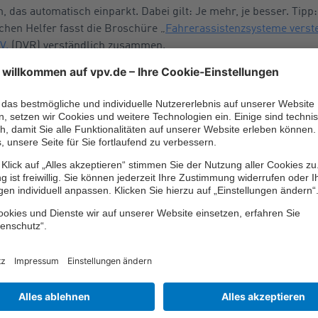
das automatisch einparkt. Dabei gilt: Je mehr, je besser. Tipp:
chen Helfer fasst die Broschüre „
Fahrerassistenzsysteme verst
V.
(DVR) verständlich zusammen.
gilt auch für die passive Sicherheitsausstattung, also zum Beisp
eines Gurtstraffers oder für eine energieabsorbierende Knautsc
rgastzelle. Ob ein Fahrzeug bei einem Crash gut oder schlecht 
 im
Euro NCAP-Crashtest
und die Bewertung mit der entspreche
eckt?
ngerautos ein gutes Mittelmaß bei der Leistung. So um die 100 
its sicher überholen, andererseits verleiten diese Autos kaum
 jedem anderen Gebrauchtwagenkauf. Worauf man achten sollte, 
m bei den gängigen Gebrauchtwagenportalen wie
Autoscout24.
nen.
ierzu kann man das Wunschfahrzeug beispielsweise in Fachwerk