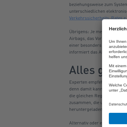
beziehungsweise zum System, 
unterschiedlichen elektronis
Verkehrssicherheits-Rates e.
Übrigens: Je mehr, je besser 
Airbags, das Vorhandensein 
einer besonders stabilen Fah
informiert das Abschneiden
Alles gech
Experten empfehlen bei Anfä
denn damit kann man einerse
die gleichen Regeln wie bei
zusammen, die unter andere
heruntergeladen werden kön
Alternativ oder ergänzend h