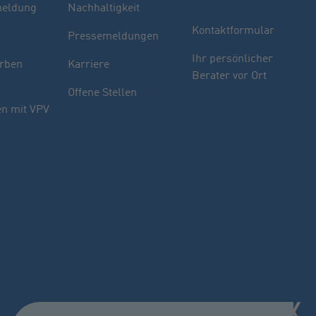
eldung
Nachhaltigkeit
Kontaktformular
Pressemeldungen
Finden Sie Ihren Berater
Ihr persönlicher
rben
Karriere
Berater vor Ort
Sie haben noch Fragen oder möchten sich
Offene Stellen
indivuell beraten lassen.
n mit VPV
PLZ oder Ort
oder
Name des Beraters