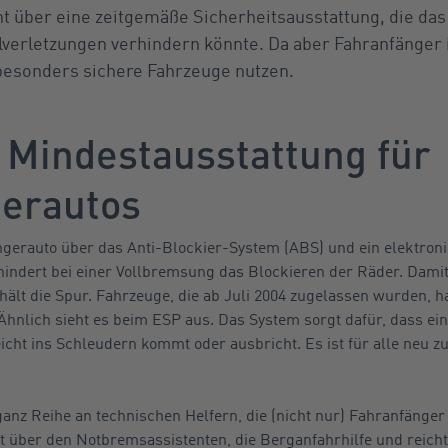
ht über eine zeitgemäße Sicherheitsausstattung, die das
verletzungen verhindern könnte. Da aber Fahranfänger 
 besonders sichere Fahrzeuge nutzen.
 Mindestausstattung für
erautos
ngerauto über das Anti-Blockier-System (ABS) und ein elektron
indert bei einer Vollbremsung das Blockieren der Räder. Damit 
 hält die Spur. Fahrzeuge, die ab Juli 2004 zugelassen wurden, h
hnlich sieht es beim ESP aus. Das System sorgt dafür, dass ei
eicht ins Schleudern kommt oder ausbricht. Es ist für alle neu 
ganz Reihe an technischen Helfern, die (nicht nur) Fahranfänger
ht über den Notbremsassistenten, die Berganfahrhilfe und reich