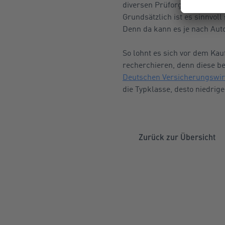
diversen Prüforganisationen
Grundsätzlich ist es sinnvol
Denn da kann es je nach Aut
So lohnt es sich vor dem Kau
recherchieren, denn diese be
Deutschen Versicherungswirt
die Typklasse, desto niedrig
Zurück zur Übersicht