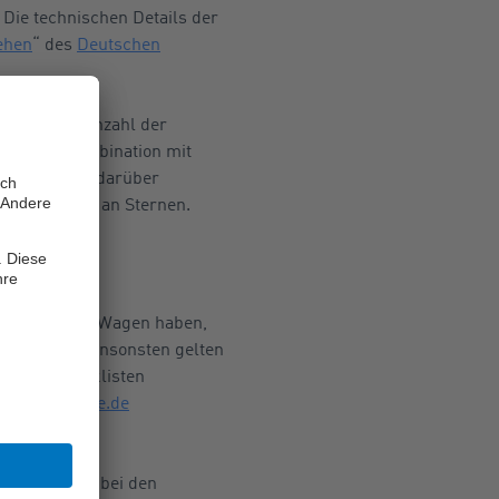
 Die technischen Details der
ehen
“ des
Deutschen
iel für die Anzahl der
hzone in Kombination mit
abschneidet, darüber
nden Anzahl an Sternen.
PS sollte der Wagen haben,
 zum Rasen. Ansonsten gelten
fassen Checklisten
de
oder
Mobile.de
stätten oder bei den