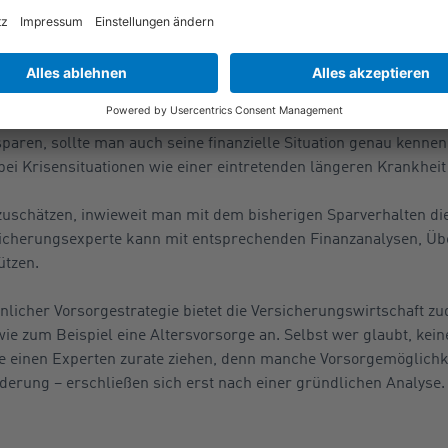
en auf die aktuelle Inflationsrate. 38 Prozent überlegen, desweg
e Finanzanalyse
 sparen, sollte man auch seine finanzielle Situation genau kenne
ei Krisensituationen wie einer eintretenden längeren Krankheit a
nzuschätzen, inwieweit man mit dem bisherigen Sparverhalten di
sicherungsexperte kann mit entsprechenden Finanzanalysen, Üb
ützen.
nlicher Vorsorgestrategie bietet die Versicherungswirtschaft 
 zum Beispiel eine Altersvorsorge an. Selbst wer glaubt, keine
te einen Experten zurate ziehen, denn manche Vorsorgemöglichk
örderung – erschließen sich erst nach einer gründlichen Analyse.