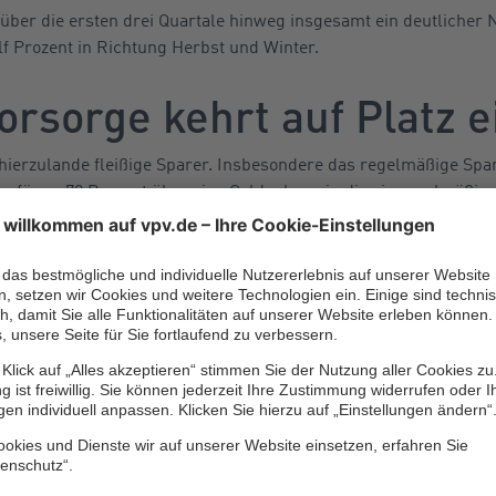
 über die ersten drei Quartale hinweg insgesamt ein deutlicher N
lf Prozent in Richtung Herbst und Winter.
orsorge kehrt auf Platz 
hierzulande fleißige Sparer. Insbesondere das regelmäßige Spar
verfügen 72 Prozent über eine Geldanlage, in die sie regelmäßig 
 Monat zwischen 100 und 250 Euro zurück. Das wichtigste Ziel i
 geben 84 Prozent an. Im vierten Quartal 2021 waren es nur 77 Pr
nde 2021 mit 82 Prozent erstmals seit sechs Jahren wieder vor 
 fällt er in der aktuellen Umfrage mit nur noch 79 Prozent aber
nzielle Unabhängigkeit und Flexibilität (78 Prozent) als wicht
n kommenden sechs Monaten gehen 77 Prozent aus. Ihre Geldan
. Allerdings haben die meisten von ihnen diesbezüglich noch ke