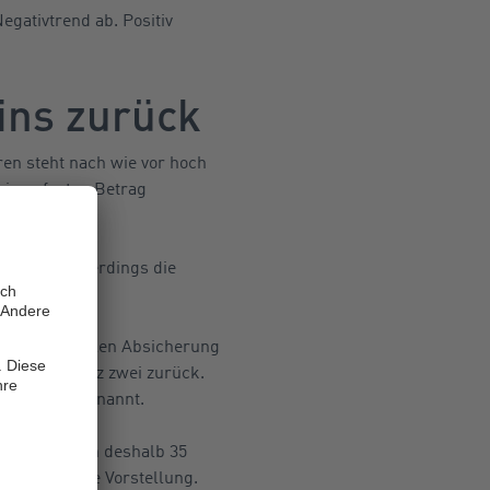
egativtrend ab. Positiv
eins zurück
en steht nach wie vor hoch
einen festen Betrag
st dabei neuerdings die
ozent.
der finanziellen Absicherung
mals auf Platz zwei zurück.
ige Gründe genannt.
lage möchten deshalb 35
ine konkrete Vorstellung.