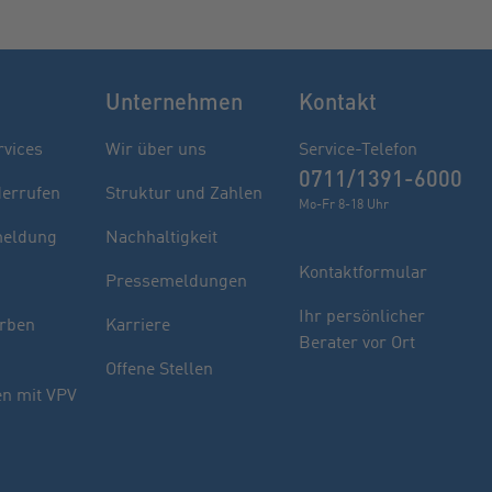
Unternehmen
Kontakt
rvices
Wir über uns
Service-Telefon
0711/1391-6000
derrufen
Struktur und Zahlen
Mo-Fr 8-18 Uhr
eldung
Nachhaltigkeit
Kontaktformular
Pressemeldungen
Finden Sie Ihren Berater
Ihr persönlicher
rben
Karriere
Berater vor Ort
Sie haben noch Fragen oder möchten sich
Offene Stellen
indivuell beraten lassen.
n mit VPV
PLZ oder Ort