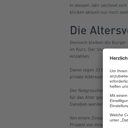
In diesem Jahr zeichnet sich
blicken aktuell nur noch zwö
Die Altersv
Dennoch bleiben die Bürger 
im Kurs. Der Studie zufolge 
einzahlen.
Davon legen 33 Prozent jeden
private Altersvorsorge. Dies
Der Notgroschen hatte sich E
für das Alter geschoben. Nun
Daneben werden nun auch fina
Von einem Zinsanstieg in de
Prozent von ihnen überdenken