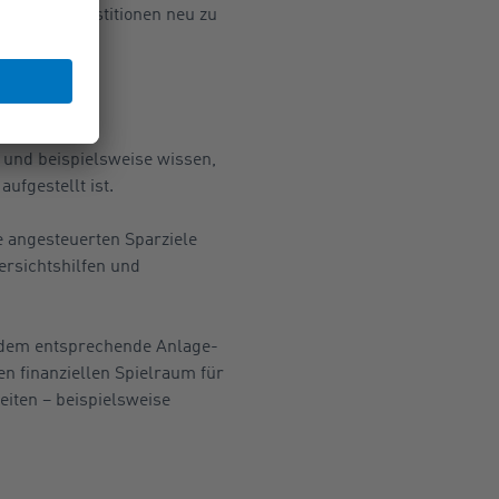
en ihre Investitionen neu zu
n und beispielsweise wissen,
ufgestellt ist.
e angesteuerten Sparziele
ersichtshilfen und
zudem entsprechende Anlage-
n finanziellen Spielraum für
eiten – beispielsweise