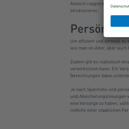
Ähnlich reagieren die Befragt
strukturieren.
Persönlich
Um effizient und sinnvoll zu
wie man im Alter, aber auch b
Zudem gilt es realistisch ei
verwirklichen kann. Ein Ver
Berechnungen dabei unterst
Je nach Sparmotiv und persö
und Absicherungslösungen wie
eine Vorsorge zu haben, soll
mithilfe einer staatlichen F