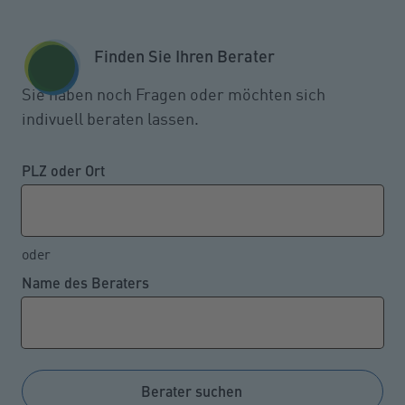
Zum Seiteninhalt springen
GESCHÄFTSKUNDEN
KUNDENPORTAL
Finden Sie Ihren Berater
MENÜ
Sie haben noch Fragen oder möchten sich
indivuell beraten lassen.
Wieder wechselten viele zur
privaten Krankenversicherung
PLZ oder Ort
oder
18.02.2022
Name des Beraters
Es gibt diverse Personengruppen, die wählen können,
ob sie sich komplett privat oder gesetzlich
krankenversichern. Eine Jahresstatistik des
Verbandes der privaten Krankenversicherer e.V.
Berater suchen
verdeutlicht, dass seit 2018 bis einschließlich 2021