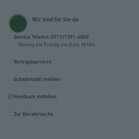
Zum Seiteninhalt springen
GESCHÄFTSKUNDEN
KUNDENPORTAL
Wir sind für Sie da
MENÜ
Service Telefon: 0711/1391-6000
Montag bis Freitag von 8 bis 18 Uhr
Schaden melden
Internet-Gefahren-Schutz
Vertragsservices
Schadensfall melden
Schaden melden
Feedback mitteilen
Sie möchten einen Leistungsfall zu Ihrem VPV
Zur Beratersuche
Internet-Gefahren-Schutz melden?
Melden Sie Ihren Schaden einfach telefonisch bei