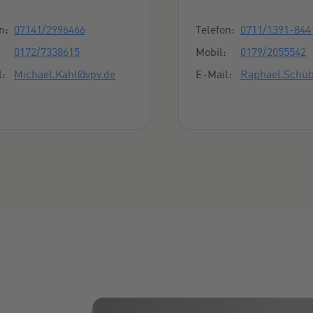
taktmöglichkeiten
Kontaktmöglich
n:
07141/2996466
Telefon:
0711/1391-844
0172/7338615
Mobil:
0179/2055542
l:
Michael.Kahl@vpv.de
E-Mail:
Raphael.Schub