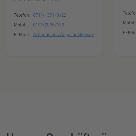
Kon
Kontaktmöglichkeiten
Telefo
Telefon:
0711/1391-8122
Mobil:
Mobil:
0151/25967192
E-Mai
E-Mail:
Athanassios.Argiriou@vpv.de