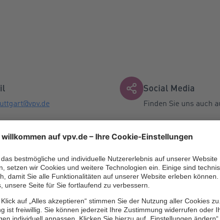
il
Social Media
uttgart@vpv.de
Finden Sie uns auch a
fon / Fax
Facebook
n:
0711/1391-8122