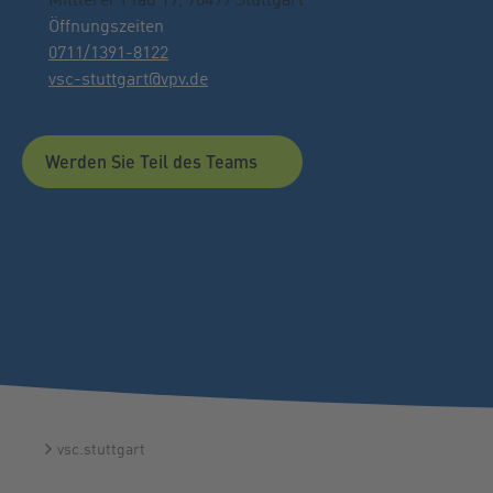
Öffnungszeiten
0711/1391-8122
vsc-stuttgart@vpv.de
Werden Sie Teil des Teams
vsc.stuttgart
Startseite