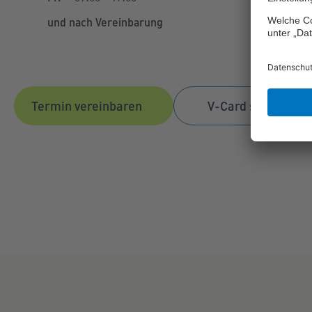
und nach Vereinbarung
Termin vereinbaren
V-Card speichern