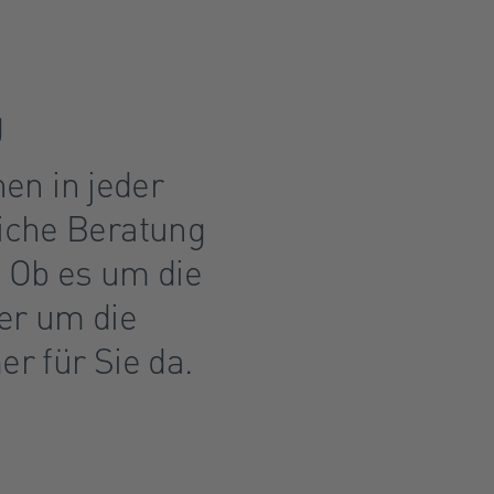
g
nen in jeder
liche Beratung
 Ob es um die
er um die
r für Sie da.