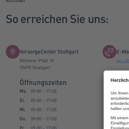
Kontakt
So erreichen Sie uns:
VorsorgeCenter Stuttgart
E-Ma
Mittlerer Pfad 19
vsc-st
70499 Stuttgart
Öffnungszeiten
Tele
Mo.
09:00 - 17:00
Telefo
Di.
09:00 - 17:00
Mi.
09:00 - 17:00
Do.
09:00 - 17:00
Fr.
09:00 - 17:00