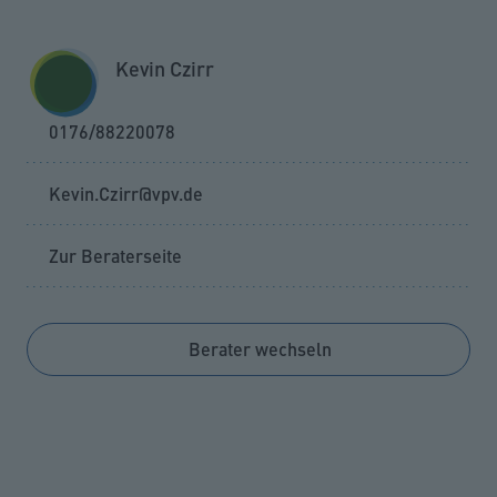
Zum Seiteninhalt springen
GESCHÄFTSKUNDEN
KUNDENPORTAL
Kevin Czirr
MENÜ
0176/88220078
Kevin.Czirr@vpv.de
Zur Beraterseite
Berater wechseln