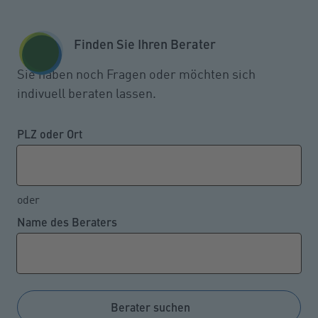
Zum Seiteninhalt springen
GESCHÄFTSKUNDEN
KUNDENPORTAL
Finden Sie Ihren Berater
MENÜ
Sie haben noch Fragen oder möchten sich
indivuell beraten lassen.
Diese Bundesländer haben die
niedrigsten Renten
PLZ oder Ort
oder
07.11.2022
Name des Beraters
Nach aktuellen Statistiken der Deutschen
Rentenversicherung unterscheiden sich die
Durchschnittshöhen der gesetzlichen Altersrente je
Bundesland sowie regional nach Mann und Frau
Berater suchen
deutlich. Zudem war die Rente im Schnitt in