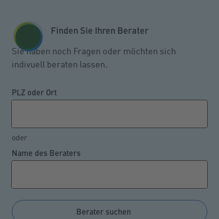
Zum Seiteninhalt springen
GESCHÄFTSKUNDEN
KUNDENPORTAL
Finden Sie Ihren Berater
MENÜ
Sie haben noch Fragen oder möchten sich
indivuell beraten lassen.
Kündigung des
Arbeitsvertrages: Wenn die
PLZ oder Ort
Reue zu spät kommt
oder
Name des Beraters
27.06.2023
Beschäftigte, die ihren Arbeitsvertrag gekündigt
haben, haben auch dann, wenn sie ihre Entscheidung
revidieren wollen, grundsätzlich keinen Anspruch auf
Berater suchen
Weiterbeschäftigung. Das hat das