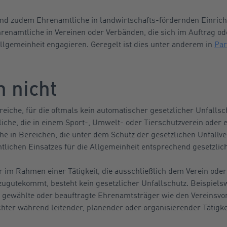
 sind zudem Ehrenamtliche in landwirtschafts-fördernden Einric
enamtliche in Vereinen oder Verbänden, die sich im Auftrag od
emeinheit engagieren. Geregelt ist dies unter anderem in
Par
 nicht
reiche, für die oftmals kein automatischer gesetzlicher Unfallsch
che, die in einem Sport-, Umwelt- oder Tierschutzverein oder ei
e in Bereichen, die unter dem Schutz der gesetzlichen Unfallve
ichen Einsatzes für die Allgemeinheit entsprechend gesetzlich 
r im Rahmen einer Tätigkeit, die ausschließlich dem Verein oder
zugutekommt, besteht kein gesetzlicher Unfallschutz. Beispiels
ür gewählte oder beauftragte Ehrenamtsträger wie den Vereinsvo
chter während leitender, planender oder organisierender Tätigke