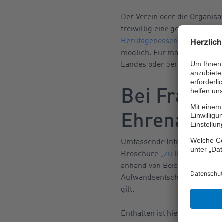
Der Verein oder die Organisat
freiwillig eine gesetzliche U
Berufsgenossenschaft
(VBG)
möglich. Für manche Ehrena
Landes oder per Sammelvertra
Bei Fragen
Ehrenamt
Umfassende Informationen zu
Broschüre „
Zu Ihrer Sicherh
anhand von Beispielen erklär
Aufwandsentschädigung durch 
gilt.
Enthalten ist hier zudem ein