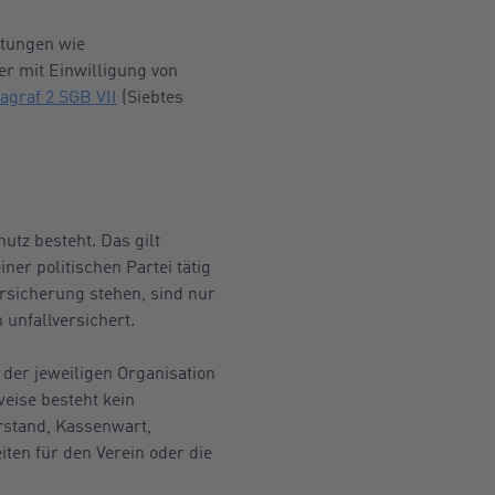
htungen wie
er mit Einwilligung von
agraf 2 SGB VII
(Siebtes
utz besteht. Das gilt
ner politischen Partei tätig
rsicherung stehen, sind nur
unfallversichert.
 der jeweiligen Organisation
weise besteht kein
rstand, Kassenwart,
iten für den Verein oder die