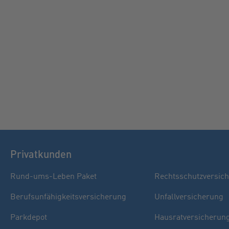
Privatkunden
Rund-ums-Leben Paket
Rechtsschutzversic
Berufsunfähigkeitsversicherung
Unfallversicherung
Parkdepot
Hausratversicherun