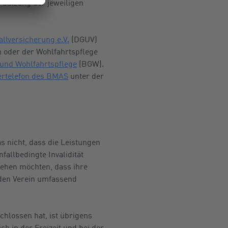
 Satzung der jeweiligen
llversicherung e.V.
(DGUV)
 oder der Wohlfahrtspflege
 und Wohlfahrtspflege
(BGW).
rtelefon des BMAS
unter der
s nicht, dass die Leistungen
allbedingte Invalidität
gehen möchten, dass ihre
 den Verein umfassend
chlossen hat, ist übrigens
h in der Freizeit und bei der