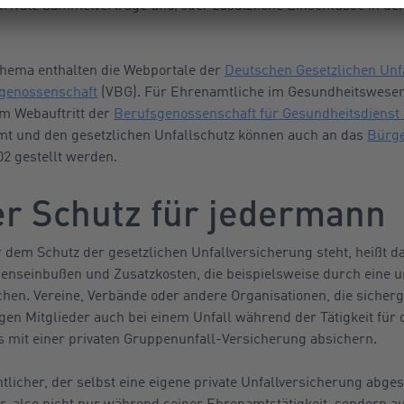
rivate Sammelverträge und/oder zusätzliche Einschlüsse in der
hema enthalten die Webportale der
Deutschen Gesetzlichen Unfa
genossenschaft
(VBG). Für Ehrenamtliche im Gesundheitswesen
m Webauftritt der
Berufsgenossenschaft für Gesundheitsdienst
t und den gesetzlichen Unfallschutz können auch an das
Bürge
2 gestellt werden.
ler Schutz für jedermann
dem Schutz der gesetzlichen Unfallversicherung steht, heißt da
seinbußen und Zusatzkosten, die beispielsweise durch eine unf
chen. Vereine, Verbände oder andere Organisationen, die sicher
gen Mitglieder auch bei einem Unfall während der Tätigkeit für
s mit einer privaten Gruppenunfall-Versicherung absichern.
tlicher, der selbst eine eigene private Unfallversicherung abges
, also nicht nur während seiner Ehrenamtstätigkeit, sondern auc