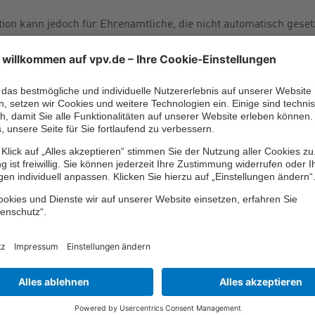
ion kann jedoch für Ehrenamtliche, die nicht automatisch gesetz
nfallversicherung abschließen. Das ist beispielsweise bei der
Ver
 oder der
Berufsgenossenschaft für Gesundheitsdienst und Woh
mtliche besteht auch in einigen Bundesländern im Rahmen der 
g, den das jeweilige Land mit Versicherern abgeschlossen hat,
 rund um den Unfallschu
m gesetzlichen Unfallschutz für Ehrenamtliche enthält die ko
eit
“ des
Bundesministeriums für Arbeit und Soziales
(BMAS). Un
t, wer gesetzlich unfallversichert ist und wann man auch nach E
eine Organisation noch als unentgeltlich tätig und damit als ge
e Checkliste für Ehrenamtliche zum Thema Unfallschutz und eine