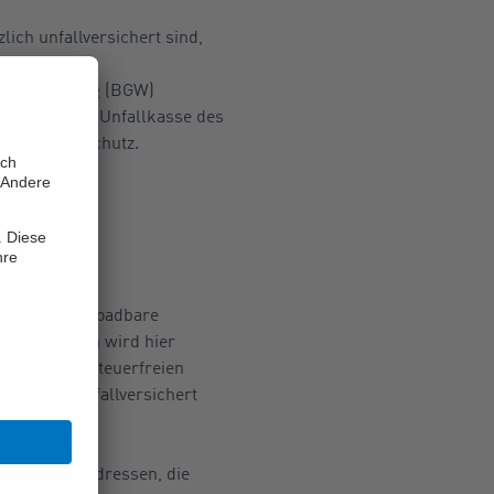
lich unfallversichert sind,
waltungs-
lfahrtspflege
(BGW)
Satzung der Unfallkasse des
 ein Unfallschutz.
tz im
stenlos downloadbare
ter anderem wird hier
rhalt einer steuerfreien
setzlich unfallversichert
 Liste mit Adressen, die